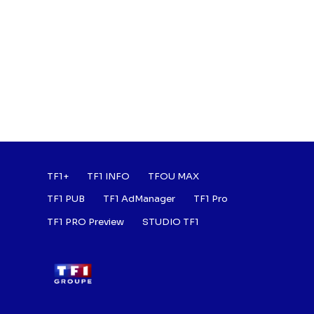
Footer : Listes des a
TF1+
TF1 INFO
TFOU MAX
TF1 PUB
TF1 AdManager
TF1 Pro
TF1 PRO Preview
STUDIO TF1