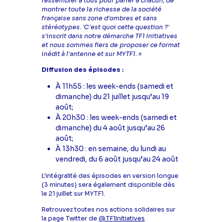
ressembler à tous pour parler à chacun, de
montrer toute la richesse de la société
française sans zone d’ombres et sans
stéréotypes. 'C'est quoi cette question ?'
s'inscrit dans notre démarche TF1 Initiatives
et nous sommes fiers de proposer ce format
inédit à l'antenne et sur MYTF1. »
Diffusion des épisodes :
À 11h55 : les week-ends (samedi et
dimanche) du 21 juillet jusqu’au 19
août;
À 20h30 : les week-ends (samedi et
dimanche) du 4 août jusqu’au 26
août;
À 13h30 : en semaine, du lundi au
vendredi, du 6 août jusqu’au 24 août
L'intégralité des épisodes en version longue
(3 minutes) sera également disponible dès
le 21 juillet sur MYTF1.
Retrouvez toutes nos actions solidaires sur
la page Twitter de
@TF1Initiatives
.