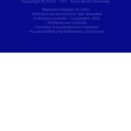
Copyright © 2020 - TF1 - Tous droits réservés
Mentions légales et CGU
Politique de protection des données
Politique cookies
Copyright
RSS
Préférences cookies
(ouverture dans 
Accéder à la plateforme d'alertes
Accessibilité (Partiellement conforme)