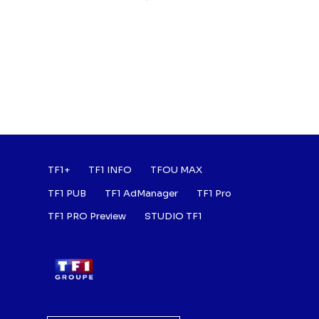
Footer : Listes des a
TF1+
TF1 INFO
TFOU MAX
TF1 PUB
TF1 AdManager
TF1 Pro
TF1 PRO Preview
STUDIO TF1