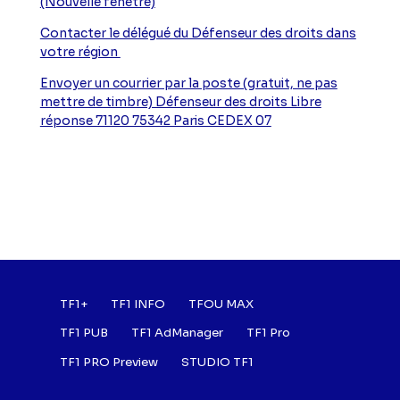
(Nouvelle fenètre)
Contacter le délégué du Défenseur des droits dans
votre région
Envoyer un courrier par la poste (gratuit, ne pas
mettre de timbre) Défenseur des droits Libre
réponse 71120 75342 Paris CEDEX 07
Footer : Listes des a
TF1+
TF1 INFO
TFOU MAX
TF1 PUB
TF1 AdManager
TF1 Pro
TF1 PRO Preview
STUDIO TF1