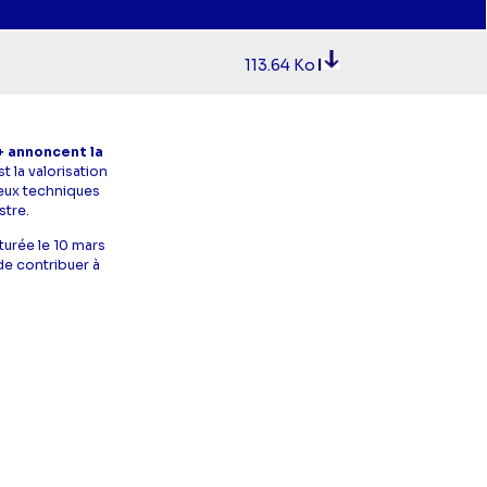
113.64 Ko
l+ annoncent la
st la valorisation
jeux techniques
stre.
turée le 10 mars
de contribuer à