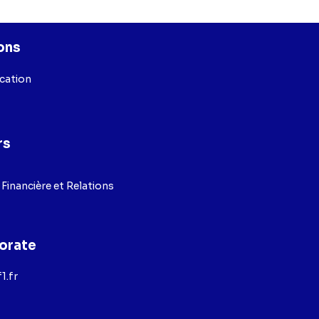
ons
ication
rs
inancière et Relations
orate
1.fr