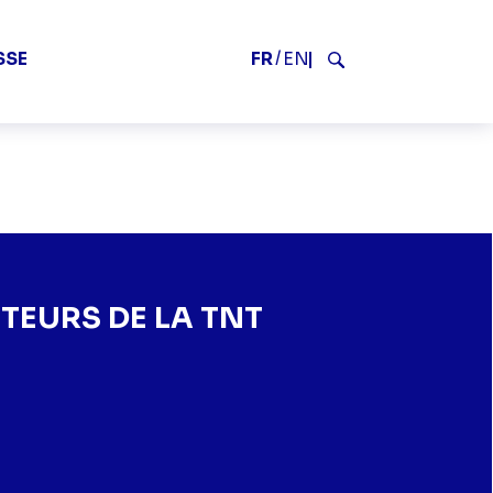
2
FR
EN
SSE
Rechercher
ITEURS DE LA TNT
TEURS DE LA TNT
ON TECHNIQUE DES EDITEURS DE LA TNT" SUR FACEBOOK
OCIATION TECHNIQUE DES EDITEURS DE LA TNT" SUR TWITTER
 L’ASSOCIATION TECHNIQUE DES EDITEURS DE LA TNT" SUR LIN