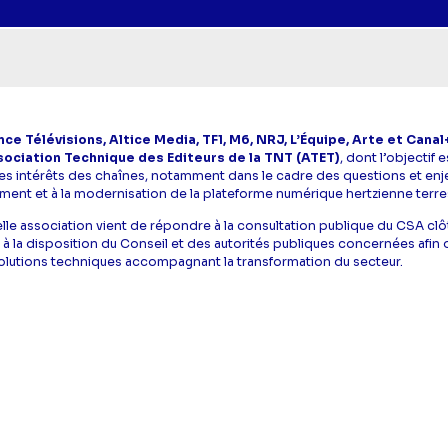
ce Télévisions, Altice Media, TF1, M6, NRJ, L’Équipe, Arte et Cana
sociation Technique des Editeurs de la TNT (ATET)
, dont l’objectif e
es intérêts des chaînes, notamment dans le cadre des questions et en
ment et à la modernisation de la plateforme numérique hertzienne terre
velle association vient de répondre à la consultation publique du CSA clô
t à la disposition du Conseil et des autorités publiques concernées afin 
solutions techniques accompagnant la transformation du secteur.