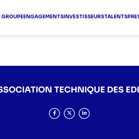
Groupe TF1 V
E GROUPE
ENGAGEMENTS
INVESTISSEURS
TALENTS
PRE
TION TECHNIQUE DES ED
ASSOCIATION TECHNIQUE DES EDI
PARTAGER "CREATION DE L’ASSOCIATI
PARTAGER "CREATION DE L’ASS
PARTAGER "CREATION DE