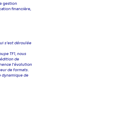
de gestion
cation financière,
ui s’est déroulée
roupe TF1, nous
’édition de
nence l’évolution
teur de formats.
ne dynamique de