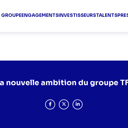
Groupe TF1 V
E GROUPE
ENGAGEMENTS
INVESTISSEURS
TALENTS
PRE
groupe TF1
a nouvelle ambition du groupe T
PARTAGER "LA NOUVELLE AMBITION D
PARTAGER "LA NOUVELLE AMBIT
PARTAGER "LA NOUVELLE