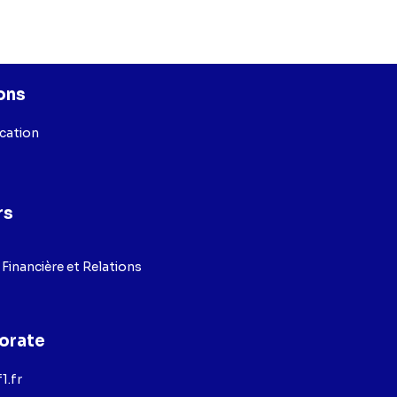
ons
ication
rs
inancière et Relations
orate
1.fr