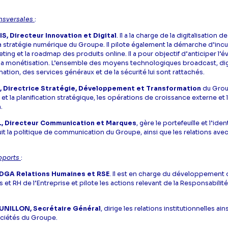
ansversales
:
S, Directeur Innovation et Digital
. Il a la charge de la digitalisation d
 stratégie numérique du Groupe. Il pilote également la démarche d’incu
ting et la roadmap des produits online. Il a pour objectif d’anticiper l’é
la monétisation. L’ensemble des moyens technologiques broadcast, dig
tion, des services généraux et de la sécurité lui sont rattachés.
N, Directrice Stratégie, Développement et Transformation
du Group
et la planification stratégique, les opérations de croissance externe et 
.
L, Directeur Communication et Marques
, gère le portefeuille et l’id
t la politique de communication du Groupe, ainsi que les relations avec
upports
:
DGA Relations Humaines et RSE
. Il est en charge du développement 
s et RH de l’Entreprise et pilote les actions relevant de la Responsabilit
UNILLON, Secrétaire Général
, dirige les relations institutionnelles ain
ociétés du Groupe.