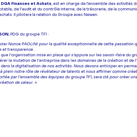
, DGA Finances et Achats
, est en charge de l'ensemble des activités 
table, de l’audit et du contrôle interne, de la trésorerie, de la communi
achats. Il pilotera la relation du Groupe avec Newen.
SSON
, PDG du groupe TF1 :
cier Nonce PAOLINI pour la qualité exceptionnelle de cette passation q
e et transparence.
 que l’organisation mise en place qui s’appuie sur les savoir-faire du g
rer la mutation de l’entreprise dans les domaines de la création et de l
ans la digitalisation de nos activités. Nous devons anticiper en perma
 à plein notre rôle de révélateur de talents et nous affirmer comme créa
ortée par l’ensemble des équipes du groupe TF1, sera clé pour créer u
création de valeur
. »