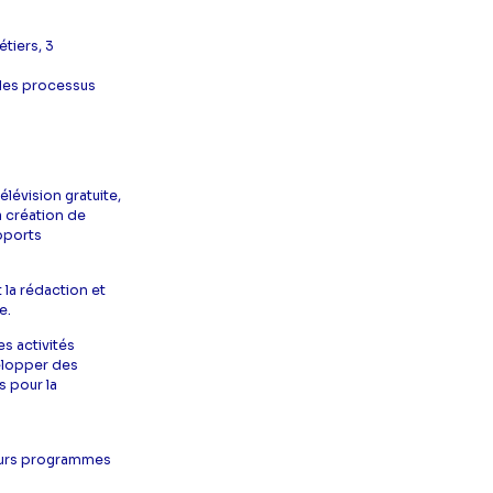
tiers, 3
 des processus
lévision gratuite,
a création de
upports
t la rédaction et
e.
es activités
velopper des
s pour la
lleurs programmes