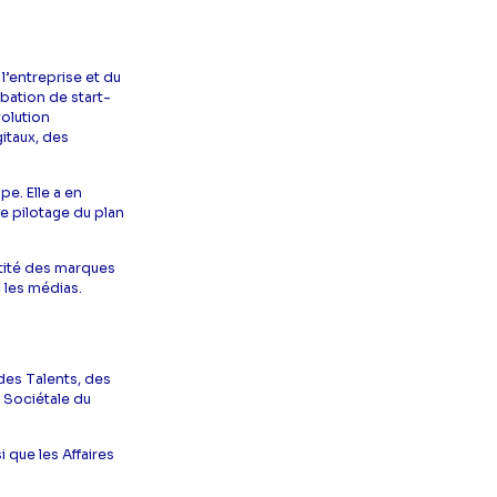
e l’entreprise et du
bation de start-
volution
itaux, des
e. Elle a en
le pilotage du plan
entité des marques
 les médias.
des Talents, des
é Sociétale du
si que les Affaires