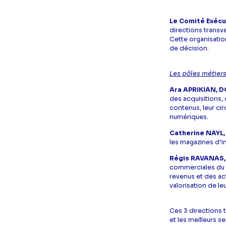
Le Comité Exécu
directions transve
Cette organisatio
de décision.
Les pôles métier
Ara APRIKIAN, 
des acquisitions, 
contenus, leur cir
numériques.
Catherine NAYL,
les magazines d’in
Régis RAVANAS, 
commerciales du G
revenus et des ac
valorisation de l
Ces 3 directions 
et les meilleurs se