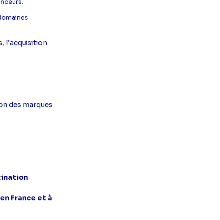
onceurs.
s domaines
, l’acquisition
ion des marques
tination
 en France et à