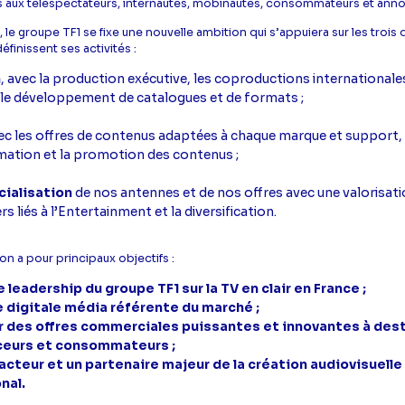
s aux téléspectateurs, internautes, mobinautes, consommateurs et ann
 le groupe TF1 se fixe une nouvelle ambition qui s’appuiera sur les troi
éfinissent ses activités :
n
, avec la production exécutive, les coproductions internationales
t le développement de catalogues et de formats ;
c les offres de contenus adaptées à chaque marque et support,
ation et la promotion des contenus ;
ialisation
de nos antennes et de nos offres avec une valorisat
rs liés à l’Entertainment et la diversification.
on a pour principaux objectifs :
e leadership du groupe TF1 sur la TV en clair en France ;
re digitale média référente du marché ;
 des offres commerciales puissantes et innovantes à des
ceurs et consommateurs ;
acteur et un partenaire majeur de la création audiovisuelle
nal.