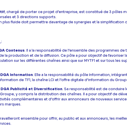
tif
, chargé de porter ce projet d’entreprise, est constitué de 3 pôles mé
rsales et 3 directions supports.
n plus fluide doit permettre davantage de synergies et la simplification
s
:
DGA Contenus
. Il a la responsabilité de l’ensemble des programmes de té
de la production et de la diffusion. Ce pôle a pour objectif de favoriser l
culation sur les différentes chaînes ainsi que sur MYTF1 et sur tous les s
 DGA Information
. Elle a la responsabilité du pôle Information, intégran
formation de TF1, la chaîne LCI et l’offre digitale d’information du Group
DGA Publicité et Diversification
. Sa responsabilité est de conduire l
roupe, y compris la distribution des chaînes. Il a pour objectif de dé
tivités complémentaires et d’offrir aux annonceurs de nouveaux service
eurs marques.
travailleront ensemble pour offrir, au public et aux annonceurs, les mei
rvices.