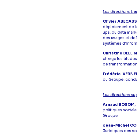
Les directions tr
Olivier ABECASSI
déploiement de la
ups, du data marke
des usages et de 
systèmes d’informa
Christine BELLI
charge les études 
de transformation
Frédéric IVERNE
du Groupe, condui
Les directions s
Arnaud BOSOM, 
politiques sociale
Groupe.
Jean-Michel CO
Juridiques des s