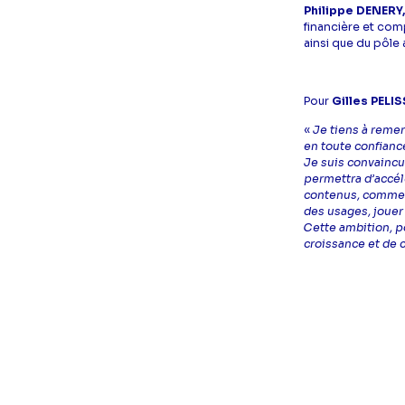
Philippe DENERY
financière et comp
ainsi que du pôle 
Pour
Gilles PELI
«
Je tiens à remer
en toute confianc
Je suis convaincu
permettra d’accélé
contenus, comme d
des usages, jouer
Cette ambition, p
croissance et de 