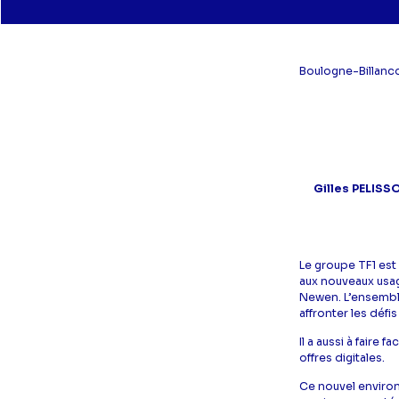
Boulogne-Billanco
Gilles PELISSO
Le groupe TF1 est 
aux nouveaux usag
Newen. L’ensemble
affronter les défi
Il a aussi à faire
offres digitales.
Ce nouvel enviro