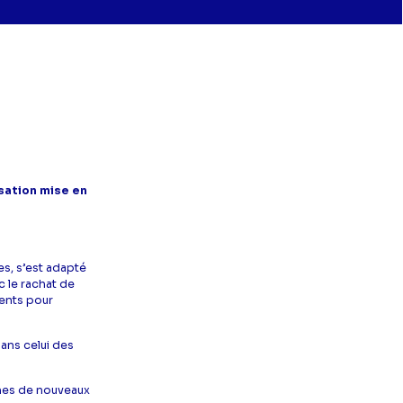
isation mise en
es, s’est adapté
c le rachat de
lents pour
dans celui des
mes de nouveaux