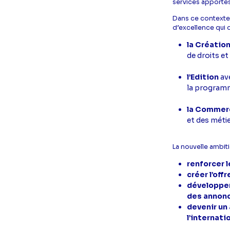
services apporté
Dans ce contexte,
d’excellence qui d
la Créatio
de droits e
l’Edition
ave
la programm
la Commerc
et des métie
La nouvelle ambiti
renforcer l
créer l’off
développer
des annon
devenir un 
l’internatio