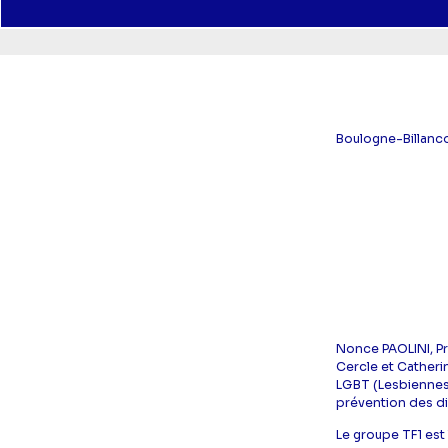
Boulogne-Billanco
Nonce PAOLINI, Pr
Cercle et Catheri
LGBT (Lesbiennes,
prévention des di
Le groupe TF1 est 