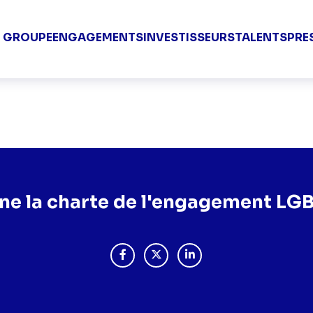
Groupe TF1 V
E GROUPE
ENGAGEMENTS
INVESTISSEURS
TALENTS
PRE
arte de l'engagement LGBT
ne la charte de l'engagement LGB
PARTAGER "LE GROUPE TF1 SIGNE LA
PARTAGER "LE GROUPE TF1 SIG
PARTAGER "LE GROUPE T