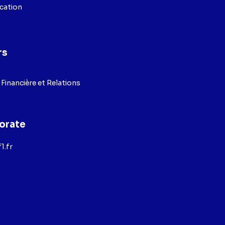
ication
rs
inancière et Relations
orate
1.fr