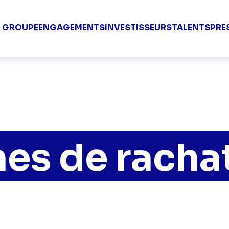
Groupe TF1 V
E GROUPE
ENGAGEMENTS
INVESTISSEURS
TALENTS
PRE
s de rachat