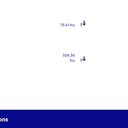
73.41 Ko
324.36
Ko
ons