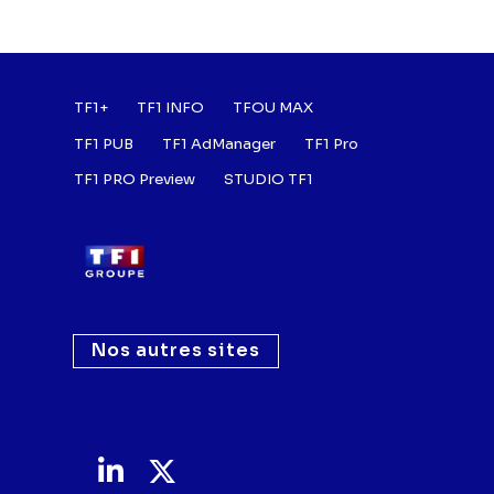
Footer : Listes des a
TF1+
TF1 INFO
TFOU MAX
TF1 PUB
TF1 AdManager
TF1 Pro
TF1 PRO Preview
STUDIO TF1
Nos autres sites