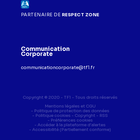
PARTENAIRE DE
RESPECT ZONE
Communication
Corporate
communicationcorporate@tf1.fr
Copyright © 2020 - TF1 - Tous droits réservés
Mentions légales et CGU
Politique de protection des données
Politique cookies
Copyright
RSS
Préférences cookies
(ouverture dans 
Accéder à la plateforme d'alertes
Accessibilité (Partiellement conforme)