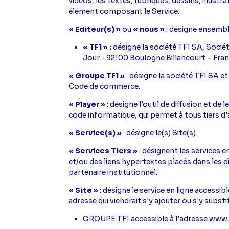
vidéos, les textes, rubriques, dessins, illust
élément composant le Service.
« Editeur(s) »
ou
« nous »
: désigne ensembl
« TF1 » :
désigne la société TF1 SA, Socié
Jour - 92100 Boulogne Billancourt – Fran
« Groupe TF1 »
: désigne la société TF1 SA e
Code de commerce.
« Player »
: désigne l'outil de diffusion et d
code informatique, qui permet à tous tiers d'aff
« Service(s) »
: désigne le(s) Site(s).
« Services Tiers »
: désignent les services 
et/ou des liens hypertextes placés dans les d
partenaire institutionnel.
« Site »
: désigne le service en ligne accessib
adresse qui viendrait s'y ajouter ou s'y substit
GROUPE TF1 accessible à l’adresse
www.