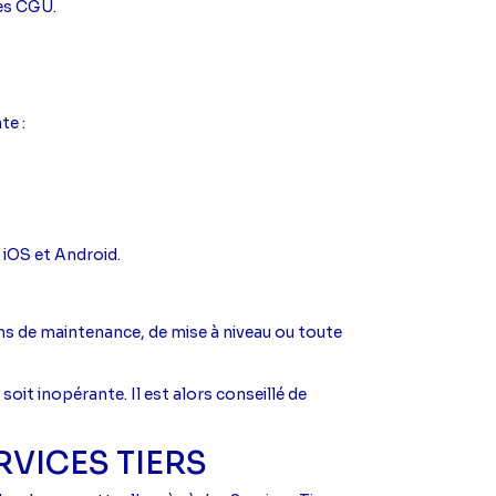
les CGU.
te :
 iOS et Android.
s de maintenance, de mise à niveau ou toute
soit inopérante. Il est alors conseillé de
RVICES TIERS