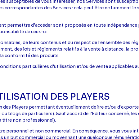
les susceptibles de vous intéresser, nos Services sont susceptib
 correspondantes des Services : cela peut être notamment le sit
vent permettre d'accéder sont proposés en toute indépendance par
sponsabilité de ceux-ci.
sponsables, de leurs contenus et du respect de l'ensemble des ré
ent, des lois et règlements relatifs à la vente à distance, la p
la conformité des produits.
onditions particulières d'utilisation et/ou de vente applicables 
TILISATION DES PLAYERS
n des Players permettant éventuellement de lire et/ou d'export
b ou blogs de particuliers). Sauf accord de l’Editeur concerné, l
 titre non professionnel).
itre personnel et non commercial. En conséquence, vous vous inte
ans un but commercial ou moyennant une quelconque rémunération,