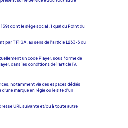
 présent sur le Service et/ou tout autre
9) dont le siège social : 1 quai du Point du
t par TF1 SA, au sens de l’article L233-3 du
ventuellement un code Player, sous forme de
ayer, dans les conditions de l'article IV.
ervices, notamment via des espaces dédiés
 d’une marque en régie ou le site d’un
’adresse URL suivante et/ou à toute autre