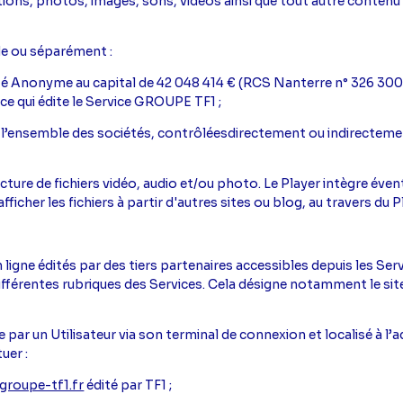
rations, photos, images, sons, vidéos ainsi que tout autre contenu
e ou séparément :
té Anonyme au capital de 42 048 414 € (RCS Nanterre n° 326 300 15
ce qui édite le Service GROUPE TF1 ;
t l’ensemble des sociétés, contrôléesdirectement ou indirectemen
e lecture de fichiers vidéo, audio et/ou photo. Le Player intègre é
icher les fichiers à partir d'autres sites ou blog, au travers du Pl
en ligne édités par des tiers partenaires accessibles depuis les S
ifférentes rubriques des Services. Cela désigne notamment le site
le par un Utilisateur via son terminal de connexion et localisé à l
uer :
groupe-tf1.fr
édité par TF1 ;