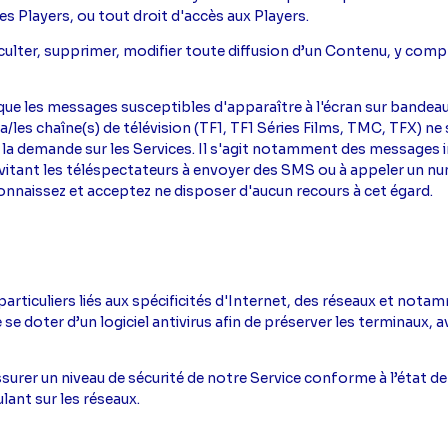
des Players, ou tout droit d'accès aux Players.
culter, supprimer, modifier toute diffusion d’un Contenu, y comp
que les messages susceptibles d'apparaître à l'écran sur bande
/les chaîne(s) de télévision (TF1, TF1 Séries Films, TMC, TFX) ne s
a demande sur les Services. Il s'agit notamment des messages 
vitant les téléspectateurs à envoyer des SMS ou à appeler un nu
nnaissez et acceptez ne disposer d'aucun recours à cet égard.
rticuliers liés aux spécificités d'Internet, des réseaux et nota
se doter d’un logiciel antivirus afin de préserver les terminaux, a
surer un niveau de sécurité de notre Service conforme à l’état de
lant sur les réseaux.