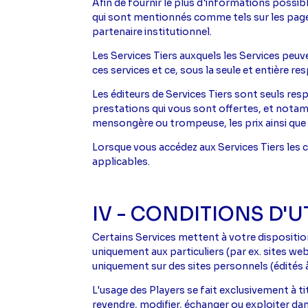
Afin de fournir le plus d'informations possib
qui sont mentionnés comme tels sur les pages
partenaire institutionnel.
Les Services Tiers auxquels les Services peu
ces services et ce, sous la seule et entière re
Les éditeurs de Services Tiers sont seuls re
prestations qui vous sont offertes, et notamm
mensongère ou trompeuse, les prix ainsi que 
Lorsque vous accédez aux Services Tiers les c
applicables.
IV - CONDITIONS D'U
Certains Services mettent à votre dispositio
uniquement aux particuliers (par ex. sites we
uniquement sur des sites personnels (édités à
L'usage des Players se fait exclusivement à t
revendre, modifier, échanger ou exploiter d