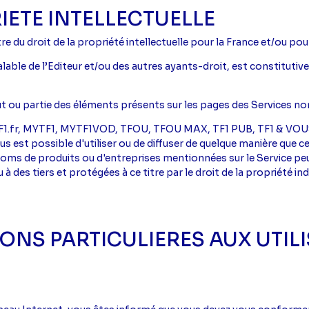
RIETE INTELLECTUELLE
e du droit de la propriété intellectuelle pour la France et/ou pou
alable de l’Editeur et/ou des autres ayants-droit, est constitutiv
t ou partie des éléments présents sur les pages des Services non
I, TF1.fr, MYTF1, MYTF1VOD, TFOU, TFOU MAX, TF1 PUB, TF1 & VO
s est possible d'utiliser ou de diffuser de quelque manière que ce
s noms de produits ou d'entreprises mentionnées sur le Service 
 des tiers et protégées à ce titre par le droit de la propriété in
ONS PARTICULIERES AUX UTIL