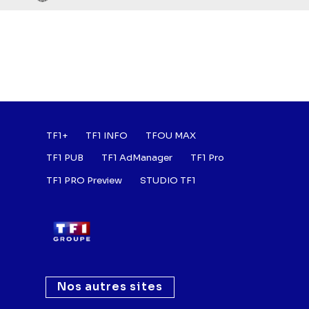
Footer : Listes des a
TF1+
TF1 INFO
TFOU MAX
TF1 PUB
TF1 AdManager
TF1 Pro
TF1 PRO Preview
STUDIO TF1
Nos autres sites