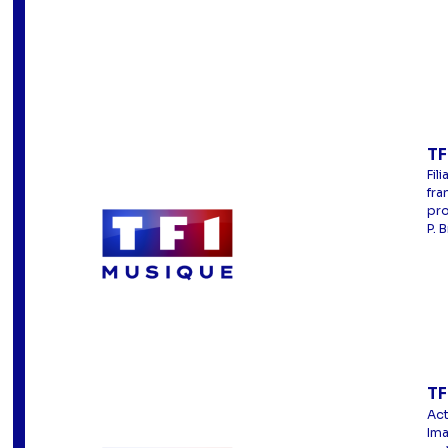
TF
Fil
fra
pro
P. 
TF
Act
Ima