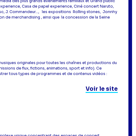
e media des plus grands évènements familiaux et Grand public
ds experience, Casa de papel experience, Ciné concert Naruto,
osc, J. Commandeur…, les expositions Rolling stones, Jonnhy
tion de merchandising , ainsi que la concession de la Seine
musiques originales pour toutes les chaînes et productions du
ions de flux, fictions, animations, sport et info). Ce
ustrer tous types de programmes et de contenus vidéos :
Voir le site
n complexe unique concentrant des espaces de concert,