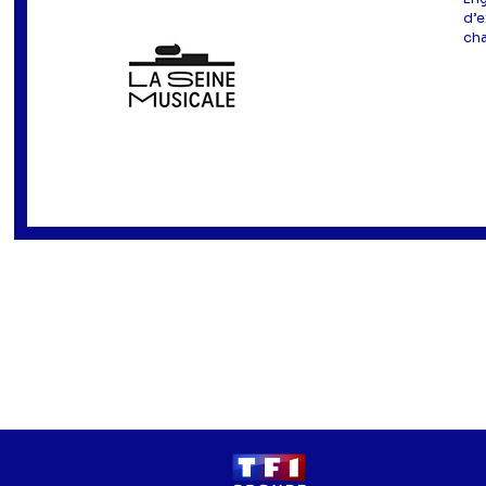
d’e
cha