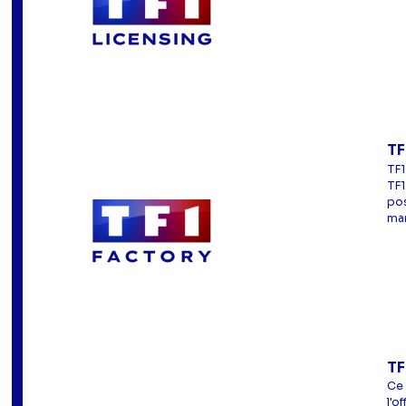
TF
TF1
TF1
pos
mar
TF
Ce 
l'o