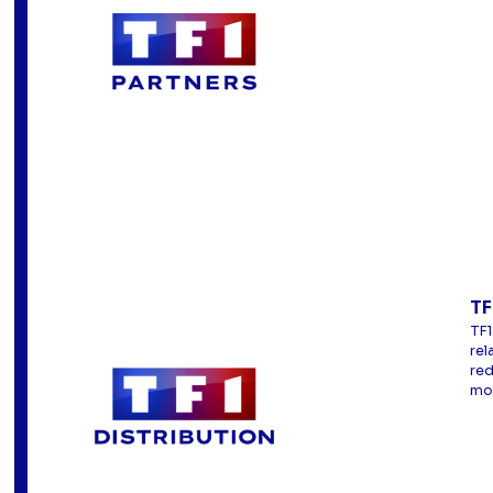
TF
TF1
rel
red
mod