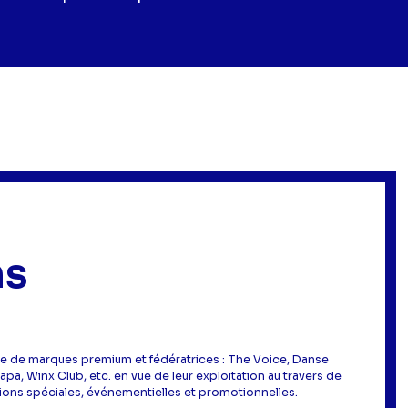
ns
ille de marques premium et fédératrices : The Voice, Danse
pa, Winx Club, etc. en vue de leur exploitation au travers de
ions spéciales, événementielles et promotionnelles.