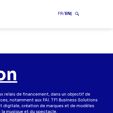
V2
FR
EN
Search
ion
x relais de financement, dans un objectif de
ces, notamment aux FAI. TF1 Business Solutions
et digitale, création de marques et de modèles
e la musique et du spectacle.