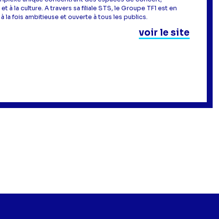
à la culture. A travers sa filiale STS, le Groupe TF1 est en
 la fois ambitieuse et ouverte à tous les publics.
voir le site