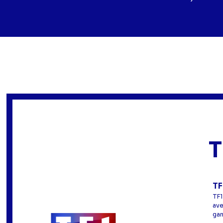
T
TF
TF1
ave
gam