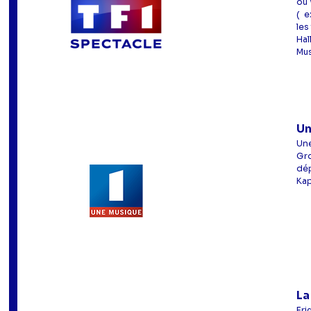
ou 
( e
les
Hal
Mus
Un
Une
Gro
dép
Kap
La
Eri