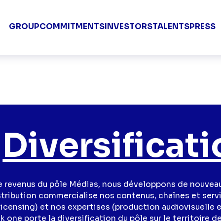
Groupe TF1 
GROUP
COMMITMENTS
INVESTORS
TALENTS
PRESS
Diversificat
de revenus du pôle Médias, nous développons de nouveau
tribution commercialise nos contenus, chaînes et servi
licensing) et nos expertises (production audiovisuelle 
k one porte la diversification du pôle sur le territoire d