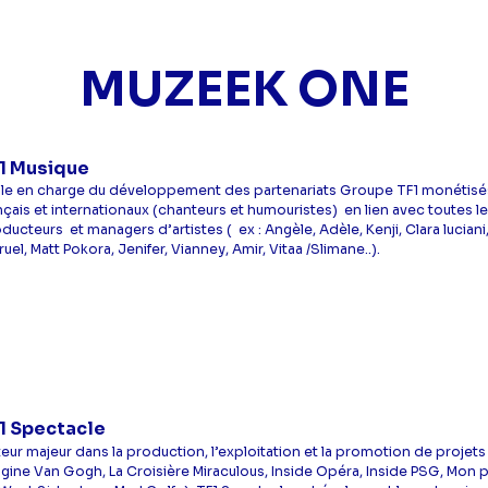
MUZEEK ONE
1 Musique
iale en charge du développement des partenariats Groupe TF1 monétisé
nçais et internationaux (chanteurs et humouristes) en lien avec toutes le
ducteurs et managers d’artistes ( ex : Angèle, Adèle, Kenji, Clara lucia
Bruel, Matt Pokora, Jenifer, Vianney, Amir, Vitaa /Slimane..).
1 Spectacle
eur majeur dans la production, l’exploitation et la promotion de projets d
gine Van Gogh, La Croisière Miraculous, Inside Opéra, Inside PSG, Mo