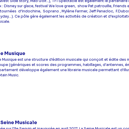
West Side story, Mad Golf...), TF1 Spectacle est également le partenair
x : Disney sur glace, festival We love green, show Pat patrouille, Frien
 tournées d’Indochine, Soprano , Mylène Farmer, Jeff Panacloc, F.Dub
lyday...). Ce pôle gère également les activités de création et d’exploita
icale.
e Musique
 Musique est une structure d'édition musicale qui conçoit et édite des 
upe (génériques et scores des programmes, habillages, d'antennes, émiss
artement développe également une librairie musicale permettant d'ill
tain Music.
 Seine Musicale
gée sur l’Ile Seguin et inaugurée en avril 2017, La Seine Musicale est u