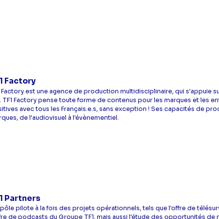
1 Factory
 Factory est une agence de production multidisciplinaire, qui s'appuie s
. TF1 Factory pense toute forme de contenus pour les marques et les en
itives avec tous les Français.e.s, sans exception ! Ses capacités de p
ques, de l'audiovisuel à l'évènementiel.
1 Partners
pôle pilote à la fois des projets opérationnels, tels que l'offre de télésu
ffre de podcasts du Groupe TF1, mais aussi l'étude des opportunités 